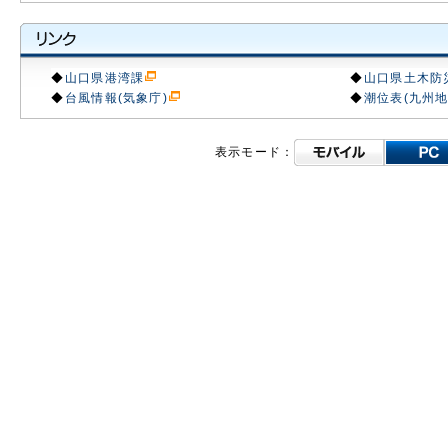
◆
山口県港湾課
◆
山口県土木防
◆
台風情報(気象庁)
◆
潮位表(九州地
表示モード：