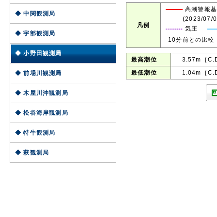
高潮警報基
◆ 中関観測局
(2023/07
凡例
気圧
◆ 宇部観測局
10分前との比較
◆ 小野田観測局
最高潮位
3.57m［C.D.
最低潮位
1.04m［C.D.
◆ 前場川観測局
◆ 木屋川沖観測局
◆ 松谷海岸観測局
◆ 特牛観測局
◆ 萩観測局