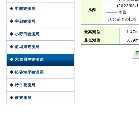
(2023/08
◆ 中関観測局
凡例
潮位
10分前との比較
◆ 宇部観測局
最高潮位
1.47m［
◆ 小野田観測局
最低潮位
0.39m［
◆ 前場川観測局
◆ 木屋川沖観測局
◆ 松谷海岸観測局
◆ 特牛観測局
◆ 萩観測局